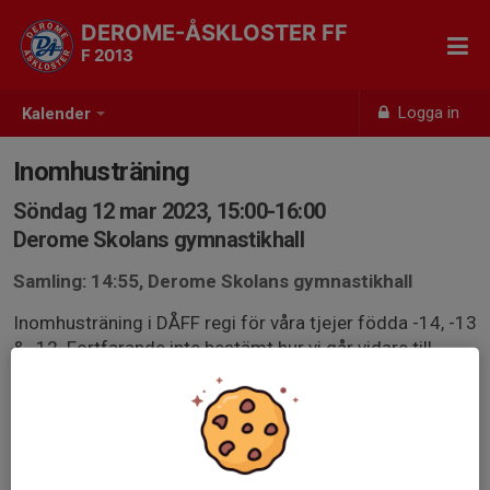
DEROME-ÅSKLOSTER FF
F 2013
Logga in
Kalender
Inomhusträning
Söndag 12 mar 2023, 15:00-16:00
Derome Skolans gymnastikhall
Samling: 14:55, Derome Skolans gymnastikhall
Inomhusträning i DÅFF regi för våra tjejer födda -14, -13
& -12. Fortfarande inte bestämt hur vi går vidare till
utesäsongen men kul att hålla igång fram tills dess iaf
😊