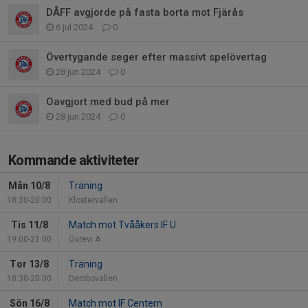
DÅFF avgjorde på fasta borta mot Fjärås
6 jul 2024
0
Övertygande seger efter massivt spelövertag
28 jun 2024
0
Oavgjort med bud på mer
28 jun 2024
0
Kommande aktiviteter
Mån 10/8
Träning
18:30-20:00
Klostervallen
Tis 11/8
Match mot Tvååkers IF U
19:00-21:00
Övrevi A
Tor 13/8
Träning
18:30-20:00
Dersbovallen
Sön 16/8
Match mot IF Centern