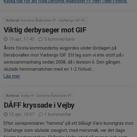
Klicka här för att följa Derome-Åskloster FF Herr i Min Fotboll.
Referat:
Derome-Åskloster FF - Varbergs GIF FK
Viktig derbyseger mot GIF
19 apr, 11:43
3 kommentarer
Årets första kommunderby avgjordes under lördagen på
Dersbovallen mot Varbergs GIF. Ett lag som vi inte stött på i
seriesammanhang sedan 2008, då i division 6. Den gången
slutade hemmamatchen med en 1-2 förlust....
Läs mer
Referat:
Vejby IF - Derome-Åskloster FF
DÅFF kryssade i Vejby
12 apr, 10:07
1 kommentar
Efter seriepremiären "hemma" på ett blåsigt Värö konstgräs mot
Stafsinge som slutade oavgjort, med mersmak, var det dags