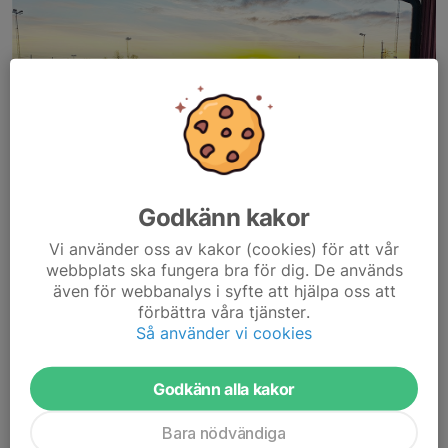
Godkänn kakor
Vi använder oss av kakor (cookies) för att vår
webbplats ska fungera bra för dig. De används
även för webbanalys i syfte att hjälpa oss att
förbättra våra tjänster.
Så använder vi cookies
Träningsmatchen som skulle spelas mot Kinna IF på söndag
den 8/2 är inställd pga snö.
Läs mer
Godkänn alla kakor
Bara nödvändiga