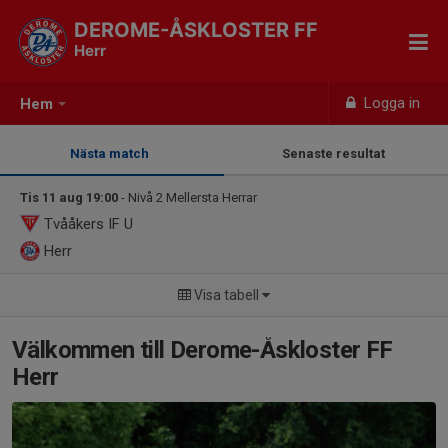
DEROME-ÅSKLOSTER FF
Herr
Logga in
Hem
Nästa match
Senaste resultat
Tis 11 aug 19:00
- Nivå 2 Mellersta Herrar
Tvååkers IF U
Herr
Visa tabell
Välkommen till Derome-Åskloster FF
Herr