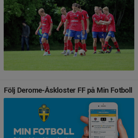
Följ Derome-Åskloster FF på Min Fotboll