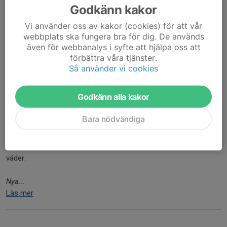
Godkänn kakor
Vi använder oss av kakor (cookies) för att vår
webbplats ska fungera bra för dig. De används
även för webbanalys i syfte att hjälpa oss att
förbättra våra tjänster.
Så använder vi cookies
Nu är det äntligen dags – imorgon söndag 12 april startar vi upp
Lek med Boll
för barn 5–6 år!
Godkänn alla kakor
🕒 Tid: kl. 16:30–17:30
Bara nödvändiga
📍 Plats: Klostervallen
Ta med vattenflaska, gympaskor/fotbollsskor och kläder efter
väder.
Nya...
Läs mer