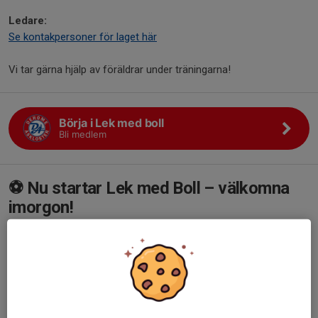
Ledare:
Se kontakpersoner för laget här
Vi tar gärna hjälp av föräldrar under träningarna!
Börja i Lek med boll
Bli medlem
⚽ Nu startar Lek med Boll – välkomna
imorgon!
11 apr, 13:07
0 kommentarer