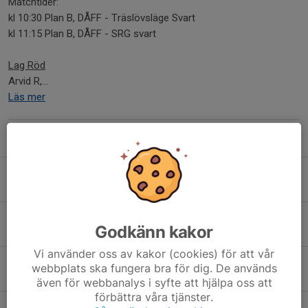
Matchtider:
kl 10:30 Plan B, DÅFF - Träslövsläge Svart
kl 11:15 Plan B, DÅFF - SRG svart
Lag Röd
Arvid R,...
Läs mer
Fler nyheter
Lagen inför Poolspel 30 maj
29 maj, 07:26
0
Information kring Poolspelet 14 maj
Godkänn kakor
13 maj, 09:23
0
Vi använder oss av kakor (cookies) för att vår
Hur vi beter oss mot varandra
webbplats ska fungera bra för dig. De används
6 maj, 20:19
0
även för webbanalys i syfte att hjälpa oss att
förbättra våra tjänster.
Tack för en fin dag i Horred!