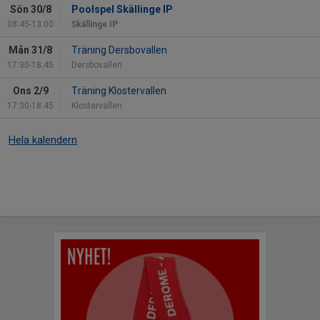
Sön 30/8
Poolspel Skällinge IP
08:45-13:00
Skällinge IP
Mån 31/8
Träning Dersbovallen
17:30-18:45
Dersbovallen
Ons 2/9
Träning Klostervallen
17:30-18:45
Klostervallen
Hela kalendern