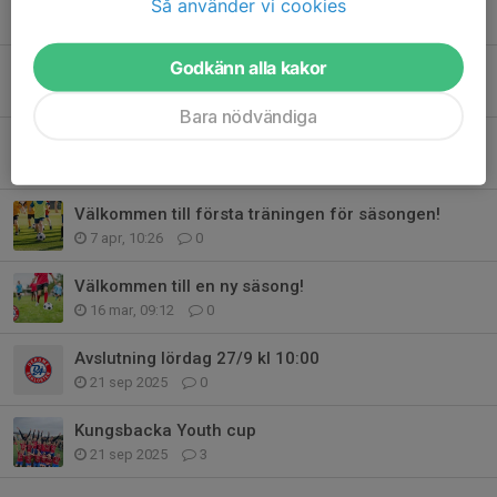
Så använder vi cookies
27 apr, 09:11
0
Godkänn alla kakor
Lagen till Horredscupen
20 apr, 19:53
0
Bara nödvändiga
Vilken dag!
18 apr, 16:53
1
Välkommen till första träningen för säsongen!
7 apr, 10:26
0
Välkommen till en ny säsong!
16 mar, 09:12
0
Avslutning lördag 27/9 kl 10:00
21 sep 2025
0
Kungsbacka Youth cup
21 sep 2025
3