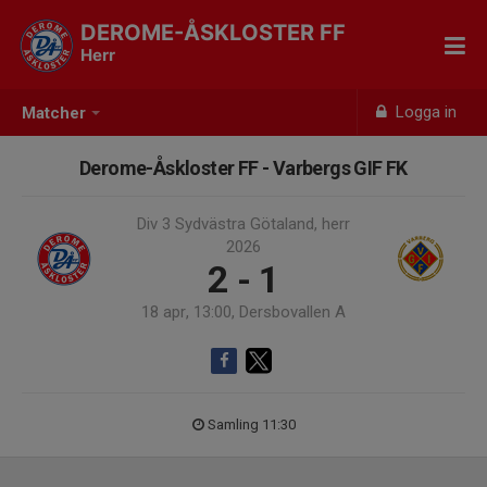
DEROME-ÅSKLOSTER FF
Herr
Logga in
Matcher
Derome-Åskloster FF - Varbergs GIF FK
Div 3 Sydvästra Götaland, herr
2026
2 - 1
18 apr, 13:00, Dersbovallen A
Samling 11:30