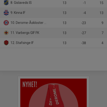
8. Gislaveds IS
13
-1
15
9. Kinna IF
13
-4
13
10. Derome-Åskloster FF
13
-23
9
11. Varbergs GIF FK
13
-27
7
12. Stafsinge IF
13
-38
4