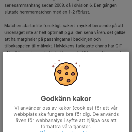
seriesammanhang sedan 2008, då i division 6. Den gången
slutade hemmamatchen med en 1-2 förlust.
Matchen startar lite försiktigt, säkert mycket beroende på att
underlaget inte är helt optimalt p.g.a. den sena våren, det gällde
att ha marginaler på passningarna i backlinjen och
tillbakaspelen till målvakt. Halvlekens farligaste chans har GIF
efter 10 minuter med ett skott som går till hörna efter parad av
Henke. Utöver det skapa bortalaget några hörnor som inte leder
till några direkta farligheter. DÅFFs bästa chanser kommer efter
hörnor där en nick från Isac går över som farligaste läget,
Lucas har två avslut där han viker in från kanten och avslutar
men målvakten i GIF har kontroll. En ganska avvaktande halvlek
slutar logiskt 0-0.
Godkänn kakor
Andra halvlek blir betydligt mer händelserik och den är bara
Vi använder oss av kakor (cookies) för att vår
webbplats ska fungera bra för dig. De används
några minuter gammal när att misslyckat hemspel till målvakt
även för webbanalys i syfte att hjälpa oss att
fångas upp av Isac som när han passerar målvakt och
förbättra våra tjänster.
försvarare blir tacklad med straff som följd. John kliver fram