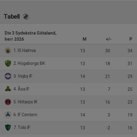
Tabell
Div 3 Sydvästra Götaland,
herr 2026
M
+/-
P
1. IS Halmia
13
30
34
2. Högaborgs BK
13
18
31
3. Vejby IF
14
21
29
4. Åsa IF
13
7
25
5. Hittarps IK
13
16
23
6. IF Centern
14
3
19
7. Tölö IF
13
-2
16