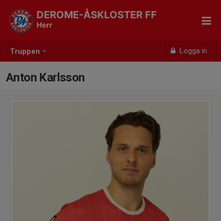
DEROME-ÅSKLOSTER FF
Herr
Logga in
Truppen
Anton Karlsson