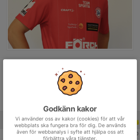
Position
Mittfältare
Ålder
27 år
Godkänn kakor
Vi använder oss av kakor (cookies) för att vår
ALLA SERIER
ALLA ÅR
webbplats ska fungera bra för dig. De används
även för webbanalys i syfte att hjälpa oss att
2026
22
1
0
0
förbättra våra tjänster.