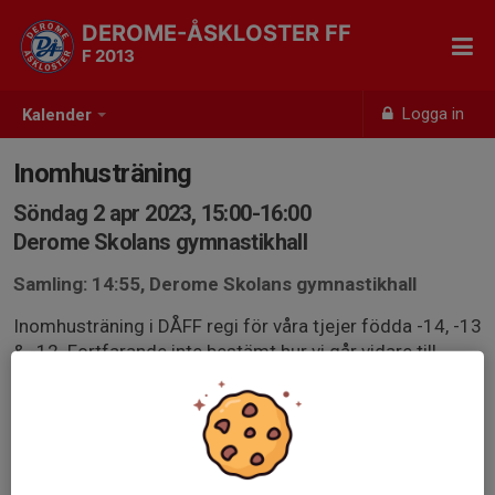
DEROME-ÅSKLOSTER FF
F 2013
Logga in
Kalender
Inomhusträning
Söndag 2 apr 2023, 15:00-16:00
Derome Skolans gymnastikhall
Samling: 14:55, Derome Skolans gymnastikhall
Inomhusträning i DÅFF regi för våra tjejer födda -14, -13
& -12. Fortfarande inte bestämt hur vi går vidare till
utesäsongen men kul att hålla igång fram tills dess iaf
😊