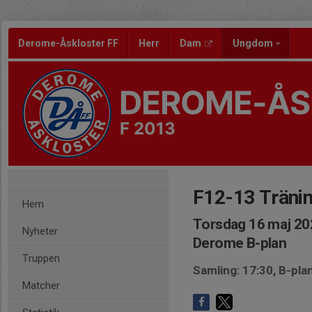
Derome-Åskloster FF
Herr
Dam
Ungdom
DEROME-ÅS
F 2013
F12-13 Träni
Hem
Torsdag 16 maj 20
Nyheter
Derome B-plan
Truppen
Samling: 17:30, B-pla
Matcher