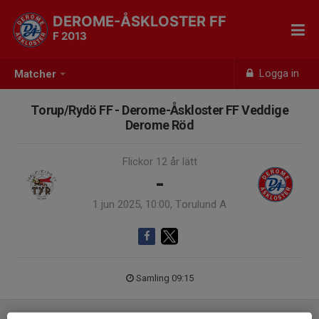
DEROME-ÅSKLOSTER FF
F 2013
Logga in
Matcher
Torup/Rydö FF - Derome-Åskloster FF Veddige
Derome Röd
Flickor 12 år lätt
-
1 jun 2025, 10:00, Torulund A
Samling 09:15