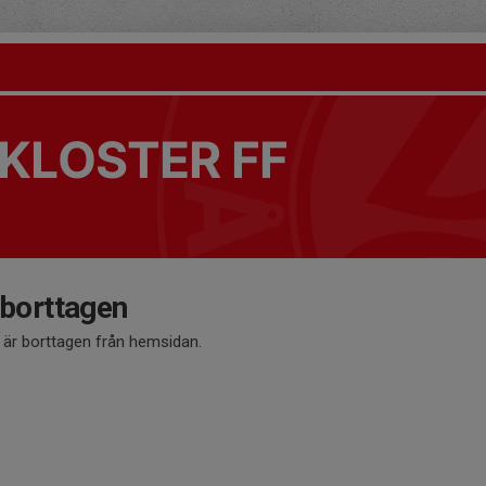
KLOSTER FF
 borttagen
å är borttagen från hemsidan.