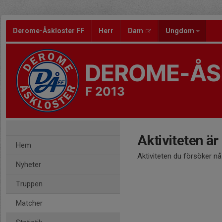
Derome-Åskloster FF
Herr
Dam
Ungdom
DEROME-ÅS
F 2013
Aktiviteten är
Hem
Aktiviteten du försöker n
Nyheter
Truppen
Matcher