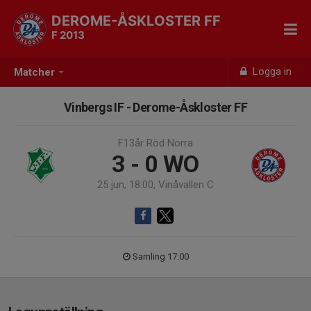
DEROME-ÅSKLOSTER FF
F 2013
Logga in
Matcher
Vinbergs IF - Derome-Åskloster FF
F13år Röd Norra
3 - 0
WO
25 jun, 18:00, Vinåvallen C
Samling 17:00