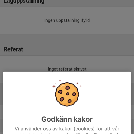
Laguppställning
Ingen uppställning ifylld
Referat
Inget referat skrivet
Tabell
F13år Röd Norra
M
+/-
P
Godkänn kakor
1. IF Böljan Falkenberg Blå
8
15
19
Vi använder oss av kakor (cookies) för att vår