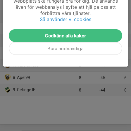
webbplats ska fungera bra för dig. De används
2. Tölö IF
8
43
18
även för webbanalys i syfte att hjälpa oss att
förbättra våra tjänster.
3. HGH FC
8
25
18
Så använder vi cookies
4. Veddige BK Derome
8
27
15
Godkänn alla kakor
5. Särö Kullavik IF Röd
8
27
13
Bara nödvändiga
6. Vinbergs IF
8
-7
11
7. Värö United
8
-41
6
8. Apel99
8
-45
6
9. Getinge IF
8
-44
0