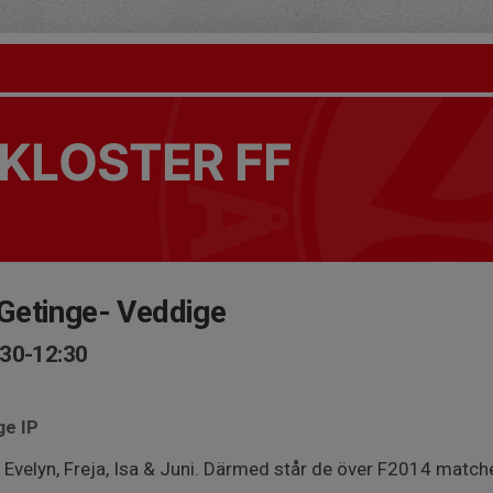
KLOSTER FF
Getinge- Veddige
:30-12:30
ge IP
s Evelyn, Freja, Isa & Juni. Därmed står de över F2014 match