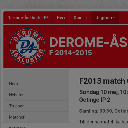
Derome-Åskloster FF
Herr
Dam
Ungdom
DEROME-ÅS
F 2014-2015
F2013 match 
Hem
Söndag 10 maj, 10
Nyheter
Getinge IP 2
Truppen
Samling: 09:30, Getin
Matcher
Till denna match kalla