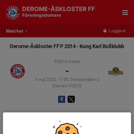
DEROME-ÅSKLOSTER FF
Föreningsdomare
Logga in
Matcher
Derome-Åskloster FF P 2014 - Kung Karl Bollklubb
P2014 medel
-
3 maj 2025, 11:00, Dersbovallen C
Domare P2010
Samling 10:30
Endast kallade kunde anmäla sig till aktiviteten. 2 personer var kallade.
Logga in här