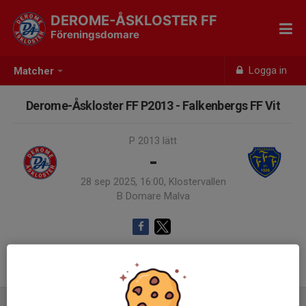
DEROME-ÅSKLOSTER FF
Föreningsdomare
Logga in
Matcher
Derome-Åskloster FF P2013 - Falkenbergs FF Vit
P 2013 lätt
-
28 sep 2025, 16:00, Klostervallen
B Domare Malva
Samling 15:30