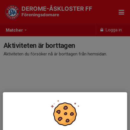
DEROME-ÅSKLOSTER FF
Föreningsdomare
Logga in
Matcher
Aktiviteten är borttagen
Aktiviteten du försöker nå är borttagen från hemsidan.