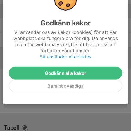
Ledare
Godkänn kakor
Owe Stenberg
Senior Lagledare
Vi använder oss av kakor (cookies) för att vår
webbplats ska fungera bra för dig. De används
Tobias Stafström
Lagledare
även för webbanalys i syfte att hjälpa oss att
förbättra våra tjänster.
Så använder vi cookies
Referat
Godkänn alla kakor
Inget referat skrivet
Bara nödvändiga
Tabell