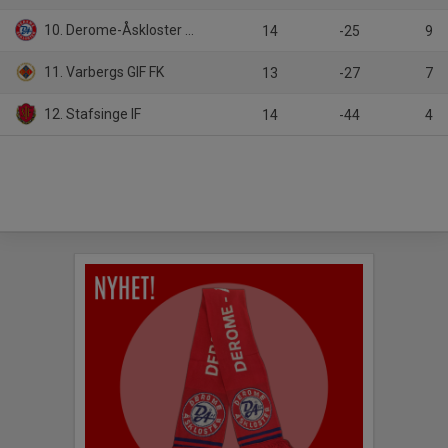
10. Derome-Åskloster FF
14
-25
9
11. Varbergs GIF FK
13
-27
7
12. Stafsinge IF
14
-44
4