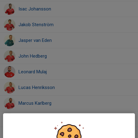
Isac Johansson
Jakob Stenström
Jasper van Eden
John Hedberg
Leonard Mulaj
Lucas Henriksson
Marcus Karlberg
Milton Stafström
Tim Vargstam Majkvist