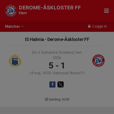
DEROME-ÅSKLOSTER FF
Herr
Logga in
Matcher
IS Halmia - Derome-Åskloster FF
Div 3 Sydvästra Götaland, herr
2026
5 - 1
14 maj, 18:00, Halmstad Arena P1
Samling 16:30