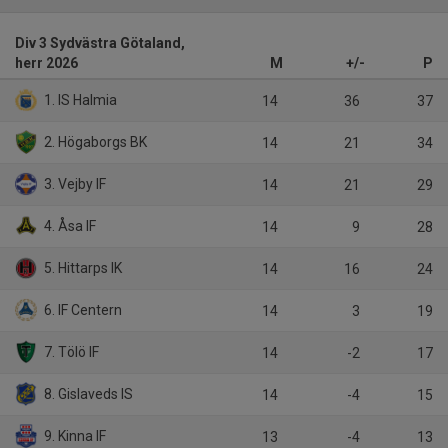
Div 3 Sydvästra Götaland,
herr 2026
M
+/-
P
1. IS Halmia
14
36
37
2. Högaborgs BK
14
21
34
3. Vejby IF
14
21
29
4. Åsa IF
14
9
28
5. Hittarps IK
14
16
24
6. IF Centern
14
3
19
7. Tölö IF
14
-2
17
8. Gislaveds IS
14
-4
15
9. Kinna IF
13
-4
13