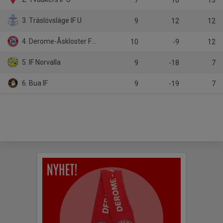
7
10
13
3. Träslövsläge IF U
9
12
12
4. Derome-Åskloster FF U
10
-9
12
5. IF Norvalla
9
-18
7
6. Bua IF
9
-19
7