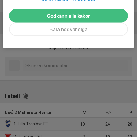
Owe Stenberg
Senior Lagledare
Godkänn alla kakor
Referat
Bara nödvändiga
Inget referat skrivet
Tabell
Nivå 2 Mellersta Herrar
M
+/-
P
1. Lilla Träslövs FF
10
24
28
2. Tvååkers IF U