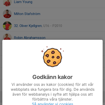
Liam Young
Milton Stafström
32. Oliver Kjellgren
, U16 - P2010
Robin Abrahamsson
Samuel Sandersson
Svante Rosenberg
, U16 - P2010
Tobias Stafström
Godkänn kakor
Vi använder oss av kakor (cookies) för att vår
Viggo Abrahamsson
webbplats ska fungera bra för dig. De används
även för webbanalys i syfte att hjälpa oss att
Ledare
förbättra våra tjänster.
Så använder vi cookies