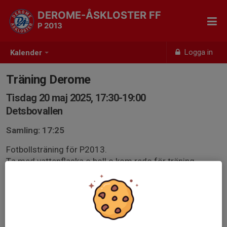
DEROME-ÅSKLOSTER FF
P 2013
Logga in
Kalender
Träning Derome
Tisdag 20 maj 2025, 17:30-19:00
Detsbovallen
Samling: 17:25
Fotbollsträning för P2013.
Ta med vattenflaska o boll o kom redo för träning.