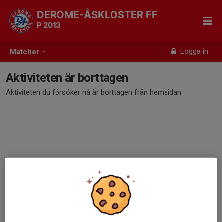
DEROME-ÅSKLOSTER FF
P 2013
Logga in
Matcher
Aktiviteten är borttagen
Aktiviteten du försöker nå är borttagen från hemsidan.