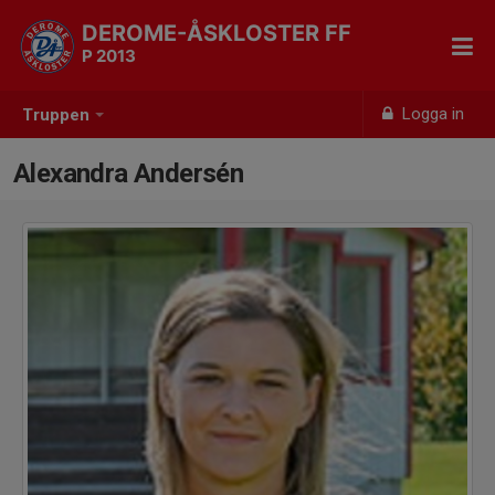
DEROME-ÅSKLOSTER FF
P 2013
Logga in
Truppen
Alexandra Andersén