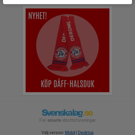
För
smarta
idrottsföreningar
Välj version:
Mobil
|
Desktop