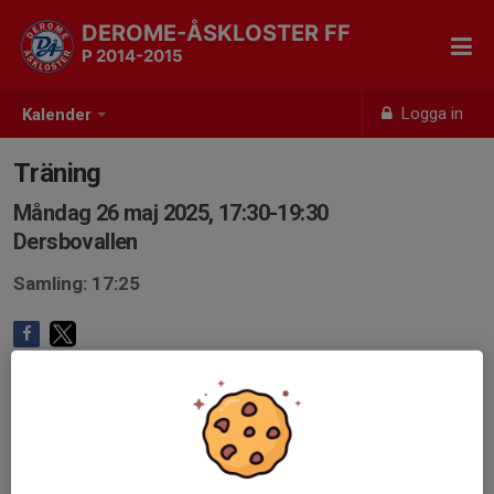
DEROME-ÅSKLOSTER FF
P 2014-2015
Logga in
Kalender
Träning
Måndag 26 maj 2025, 17:30-19:30
Dersbovallen
Samling: 17:25