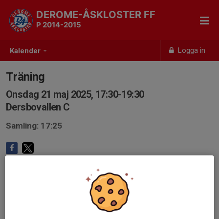
DEROME-ÅSKLOSTER FF
P 2014-2015
Logga in
Kalender
Träning
Onsdag 21 maj 2025, 17:30-19:30
Dersbovallen C
Samling: 17:25