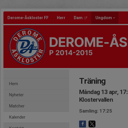
Derome-Åskloster FF
Herr
Dam
Ungdom
DEROME-ÅS
P 2014-2015
Träning
Hem
Måndag 13 apr, 17
Nyheter
Klostervallen
Matcher
Samling: 17:25
Kalender