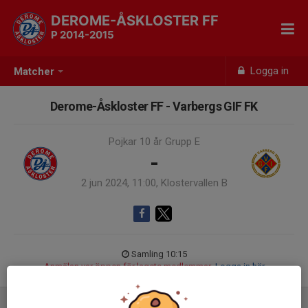
DEROME-ÅSKLOSTER FF
P 2014-2015
Logga in
Matcher
Derome-Åskloster FF - Varbergs GIF FK
Pojkar 10 år Grupp E
-
2 jun 2024, 11:00, Klostervallen B
Samling 10:15
Anmälan var öppen för lagets medlemmar.
Logga in här