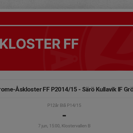
KLOSTER FF
ome-Åskloster FF P2014/15 - Särö Kullavik IF Gr
P12år Blå P14/15
-
7 jun, 15:00, Klostervallen B