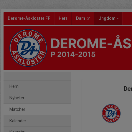
Derome-Åskloster FF
Herr
Dam
Ungdom
DEROME-ÅS
P 2014-2015
Hem
Der
Nyheter
Matcher
Kalender