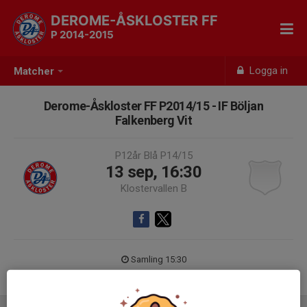
DEROME-ÅSKLOSTER FF
P 2014-2015
Logga in
Matcher
Derome-Åskloster FF P2014/15 - IF Böljan
Falkenberg Vit
P12år Blå P14/15
13 sep, 16:30
Klostervallen B
Samling 15:30
M