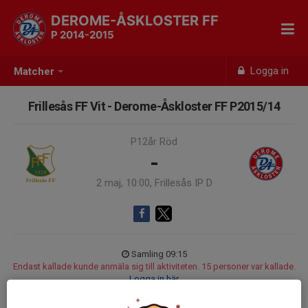
DEROME-ÅSKLOSTER FF
P 2014-2015
Logga in
Matcher
Frillesås FF Vit - Derome-Åskloster FF P2015/14
P12år Röd
-
2 maj, 10:00, Frillesås IP D
Samling 09:15
Endast kallade kunde anmäla sig till aktiviteten. 15 personer var kallade.
Logga in här
L