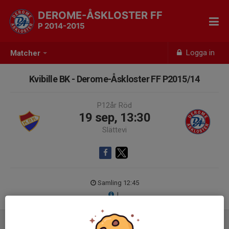
DEROME-ÅSKLOSTER FF
P 2014-2015
Logga in
Matcher
Kvibille BK - Derome-Åskloster FF P2015/14
P12år Röd
19 sep, 13:30
Slättevi
Samling 12:45
L