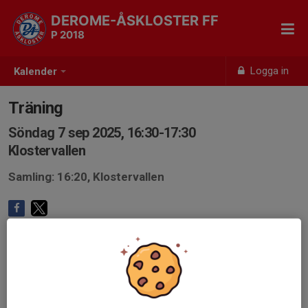
DEROME-ÅSKLOSTER FF
P 2018
Logga in
Kalender
Träning
Söndag 7 sep 2025, 16:30-17:30
Klostervallen
Samling: 16:20, Klostervallen