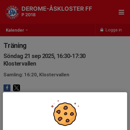
DEROME-ÅSKLOSTER FF
P 2018
Logga in
Kalender
Träning
Söndag 21 sep 2025, 16:30-17:30
Klostervallen
Samling: 16:20, Klostervallen