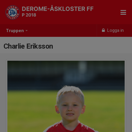
DEROME-ÅSKLOSTER FF
P 2018
Logga in
Truppen
Charlie Eriksson