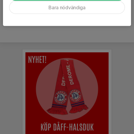
Ålder
7 år
Bara nödvändiga