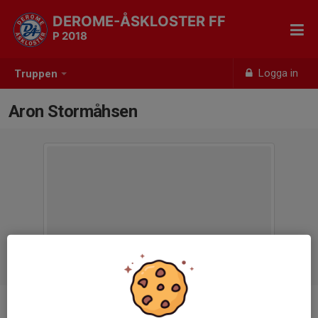
DEROME-ÅSKLOSTER FF
P 2018
Logga in
Truppen
Aron Stormåhsen
Position
-