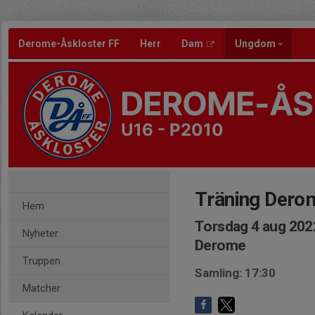
Derome-Åskloster FF
Herr
Dam
Ungdom
DEROME-ÅS
U16 - P2010
Träning Dero
Hem
Torsdag 4 aug 202
Nyheter
Derome
Truppen
Samling: 17:30
Matcher