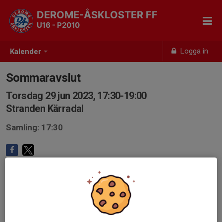
DEROME-ÅSKLOSTER FF
U16 - P2010
Logga in
Kalender
Sommaravslut
Torsdag 29 jun 2023, 17:30-19:00
Stranden Kärradal
Samling: 17:30