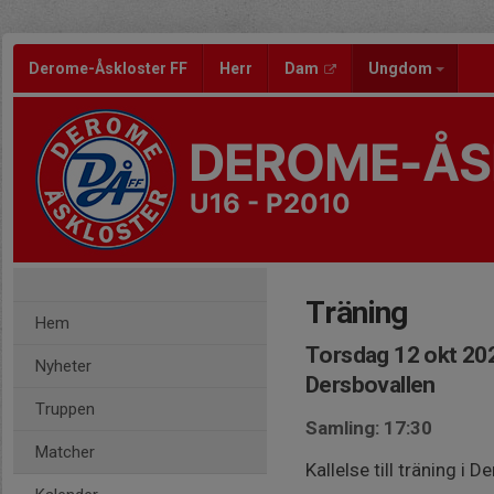
Derome-Åskloster FF
Herr
Dam
Ungdom
DEROME-ÅS
U16 - P2010
Träning
Hem
Torsdag 12 okt 202
Nyheter
Dersbovallen
Truppen
Samling: 17:30
Matcher
Kallelse till träning i 