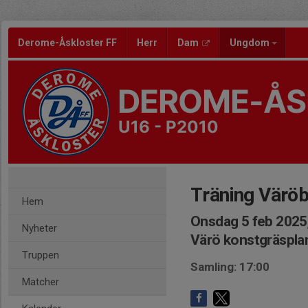
Derome-Åskloster FF
Herr
Dam
Ungdom
DEROME-ÅS
U16 - P2010
Träning Värö
Hem
Onsdag 5 feb 2025
Nyheter
Värö konstgräspla
Truppen
Samling: 17:00
Matcher