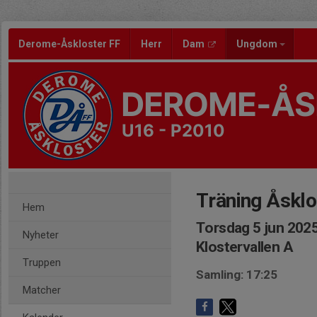
Derome-Åskloster FF
Herr
Dam
Ungdom
DEROME-ÅS
U16 - P2010
Träning Åsklo
Hem
Torsdag 5 jun 2025
Nyheter
Klostervallen A
Truppen
Samling: 17:25
Matcher