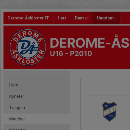
Derome-Åskloster FF
Herr
Dam
Ungdom
DEROME-ÅS
U16 - P2010
Hem
Nyheter
Truppen
Matcher