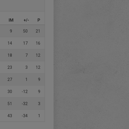
IM
+/-
P
9
50
21
14
17
16
18
7
12
23
3
12
27
1
9
30
-12
9
51
-32
3
43
-34
1