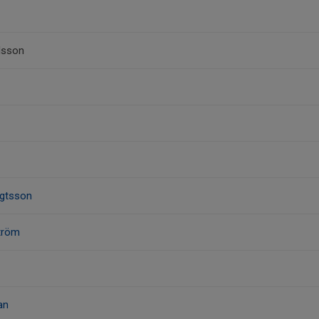
dsson
gtsson
ström
an