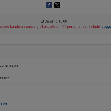
Samling 10:00
llade kunde anmäla sig till aktiviteten. 11 personer var kallade.
Logga
 Johansson
ersson
en
sson