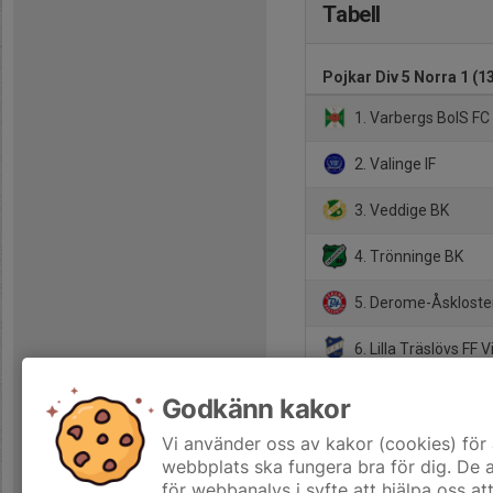
Tabell
Pojkar Div 5 Norra 1 (13
1. Varbergs BoIS FC
2. Valinge IF
3. Veddige BK
4. Trönninge BK
5. Derome-Åskloste
6. Lilla Träslövs FF V
7. Frillesås FF vit
Godkänn kakor
8. Tvååker/Galtabä
Vi använder oss av kakor (cookies) för 
webbplats ska fungera bra för dig. De
för webbanalys i syfte att hjälpa oss at