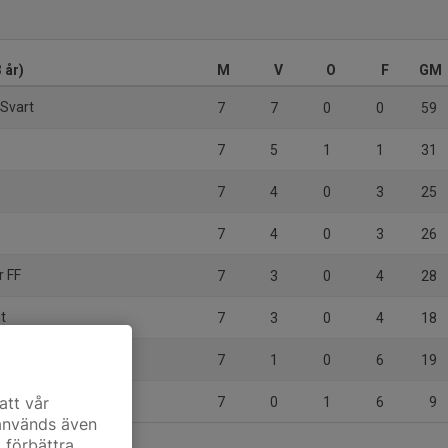
 år)
M
V
O
F
GM
 Svart
7
7
0
0
59
7
5
1
1
31
7
4
0
3
25
7
4
0
3
26
r FF
7
3
0
4
28
it
7
3
0
4
18
7
1
0
6
19
ck
att vår
7
0
1
6
9
 används även
t förbättra