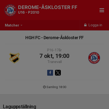
DEROME-ÅSKLOSTER FF
U16 - P2010
Logga in
Matcher
HGH FC - Derome-Åskloster FF
P16-17år
7 okt, 19:00
Tranevall
Samling 18:00
Laguppställning