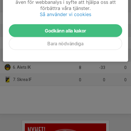
även för webbanalys i syfte att hjälpa oss att
1. Lilla Träslövs FF
9
33
22
förbättra våra tjänster.
Så använder vi cookies
2. Oskarströms IS
8
14
21
Godkänn alla kakor
3. HGH FC
7
2
13
4. Frillesås FF
Bara nödvändiga
8
-7
7
5. Derome-Åskloster FF
8
-9
7
6. Alets IK
8
-33
0
7. Skrea IF
0
0
0