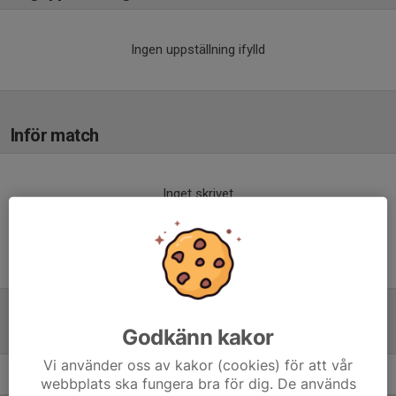
Ingen uppställning ifylld
Inför match
Inget skrivet
Tabell
Godkänn kakor
Vi använder oss av kakor (cookies) för att vår
webbplats ska fungera bra för dig. De används
P16-17år
M
+/-
P