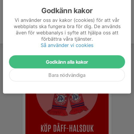
Godkänn kakor
7. Skrea IF
0
0
0
Vi använder oss av kakor (cookies) för att vår
webbplats ska fungera bra för dig. De används
även för webbanalys i syfte att hjälpa oss att
förbättra våra tjänster.
Så använder vi cookies
Godkänn alla kakor
Bara nödvändiga