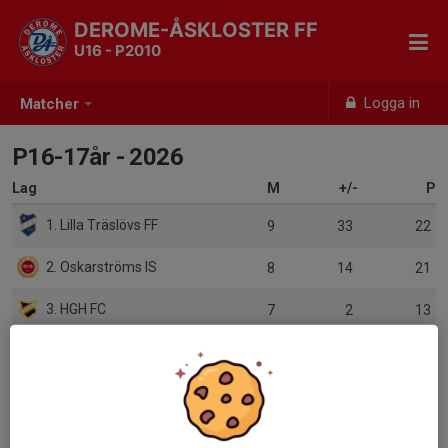
DEROME-ÅSKLOSTER FF
U16 - P2010
Logga in
Matcher
P16-17år - 2026
Lag
M
+/-
P
1. Lilla Träslövs FF
9
33
22
2. Oskarströms IS
8
14
21
3. HGH FC
7
2
13
4. Frillesås FF
8
-7
7
5. Derome-Åskloster FF
8
-9
7
6. Alets IK
8
-33
0