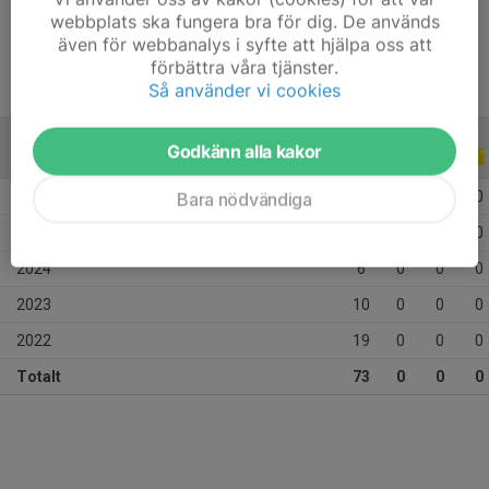
Ålder
16 år
webbplats ska fungera bra för dig. De används
även för webbanalys i syfte att hjälpa oss att
förbättra våra tjänster.
Så använder vi cookies
Godkänn alla kakor
ALLA SERIER
ALLA ÅR
Bara nödvändiga
2026
11
0
0
0
2025
27
0
0
0
2024
6
0
0
0
2023
10
0
0
0
2022
19
0
0
0
Totalt
73
0
0
0