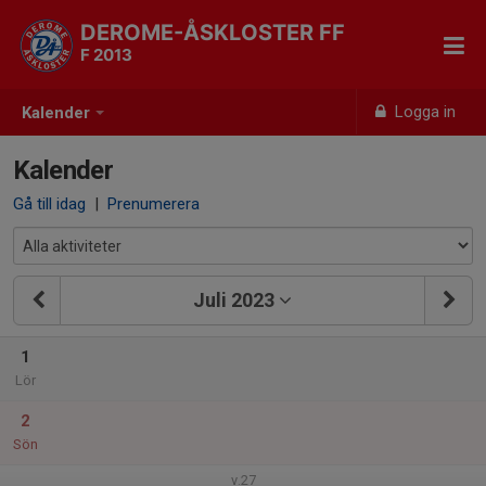
DEROME-ÅSKLOSTER FF
F 2013
Logga in
Kalender
Kalender
Gå till idag
|
Prenumerera
Juli 2023
1
Lör
2
Sön
v.27