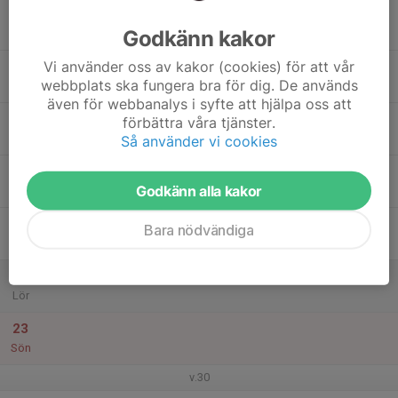
17
Godkänn kakor
Mån
Vi använder oss av kakor (cookies) för att vår
18
webbplats ska fungera bra för dig. De används
Tis
även för webbanalys i syfte att hjälpa oss att
19
förbättra våra tjänster.
Ons
Så använder vi cookies
20
Godkänn alla kakor
Tor
21
Bara nödvändiga
Fre
22
Lör
23
Sön
v.30