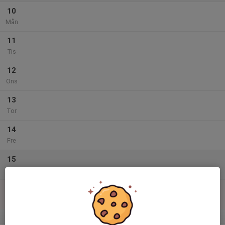
10
Mån
11
Tis
12
Ons
13
Tor
14
Fre
15
Lör
16
Sön
v.29