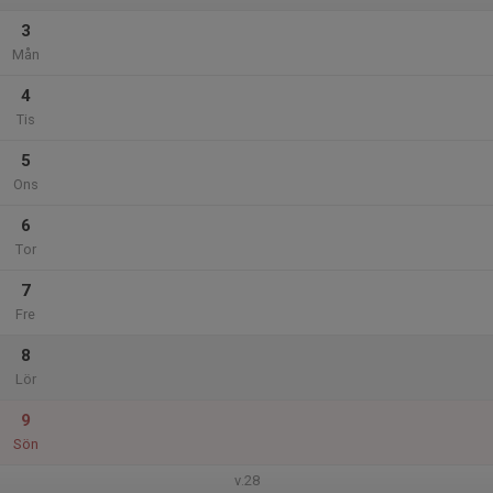
3
Mån
4
Tis
5
Ons
6
Tor
7
Fre
8
Lör
9
Sön
v.28