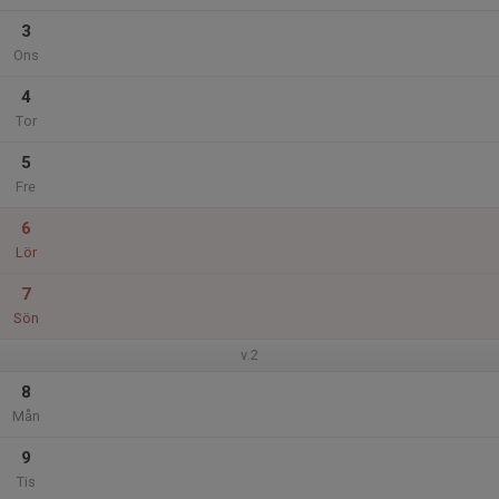
3
Ons
4
Tor
5
Fre
6
Lör
7
Sön
v.2
8
Mån
9
Tis