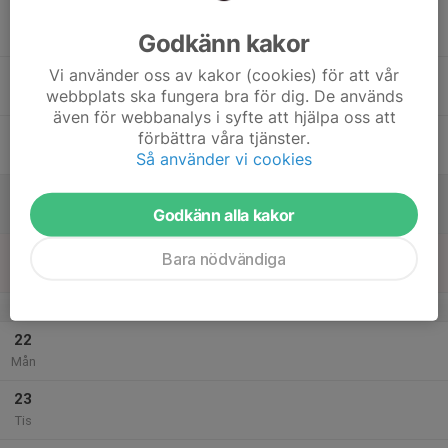
17
Godkänn kakor
Ons
Vi använder oss av kakor (cookies) för att vår
18
webbplats ska fungera bra för dig. De används
Tor
även för webbanalys i syfte att hjälpa oss att
19
förbättra våra tjänster.
Fre
Så använder vi cookies
20
Godkänn alla kakor
Lör
21
Bara nödvändiga
Sön
v.4
22
Mån
23
Tis