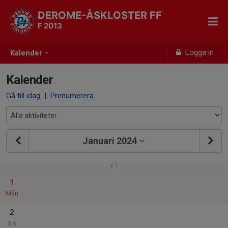
DEROME-ÅSKLOSTER FF
F 2013
Logga in
Kalender
Kalender
Gå till idag
|
Prenumerera
Januari 2024
v.1
1
Mån
2
Tis