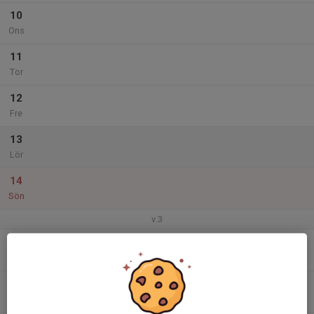
10
Ons
11
Tor
12
Fre
13
Lör
14
Sön
v.3
15
Mån
16
Tis