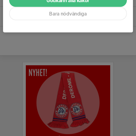
Godkänn alla kakor
24 apr 2023
0
Planeringen är igång för säsongen!
Bara nödvändiga
29 mar 2023
0