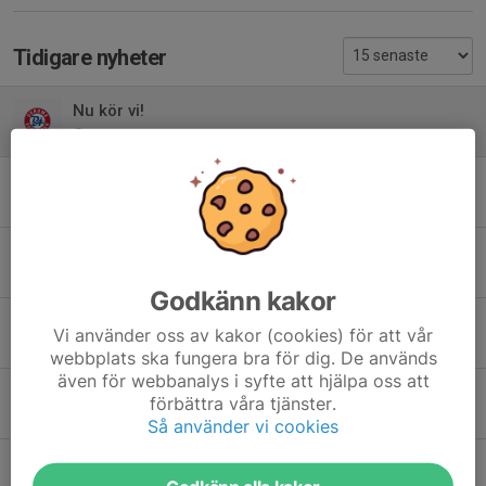
Tidigare nyheter
Nu kör vi!
11 aug 2025
0
Vi är igång!
13 apr 2025
0
Dags att dra gång höstsäsongen
4 aug 2024
0
Godkänn kakor
Höstsäsongen drar igång!
Vi använder oss av kakor (cookies) för att vår
1 aug 2023
0
webbplats ska fungera bra för dig. De används
även för webbanalys i syfte att hjälpa oss att
Matchdagar för F10 och sammandrag för F9
förbättra våra tjänster.
26 apr 2023
0
Så använder vi cookies
Spelveckor för sammandrag F2014