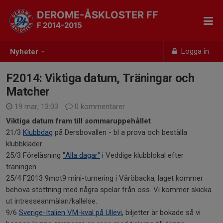
DEROME-ÅSKLOSTER FF
F 2014-2015
Logga in
Nyheter
F2014: Viktiga datum, Träningar och
Matcher
19 mar, 13:03
0 kommentarer
Viktiga datum fram till sommaruppehållet
21/3
Klubbdag
på Dersbovallen - bl a prova och beställa
klubbkläder.
25/3 Föreläsning
"Alla dagar"
i Veddige klubblokal efter
träningen.
25/4 F2013 9mot9 mini-turnering i Väröbacka, laget kommer
behöva stöttning med några spelar från oss. Vi kommer skicka
ut intresseanmälan/kallelse.
9/6
Sverige-Italien VM-kval på Ullevi
, biljetter är bokade så vi