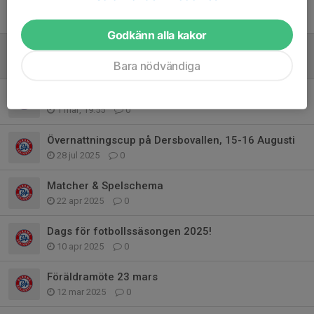
Tidigare nyheter
Godkänn alla kakor
F2014: Viktiga datum, Träningar och Matcher
19 mar, 13:03
0
Bara nödvändiga
F2014: Fotbollssäsongen 2026!
1 mar, 19:55
0
Övernattningscup på Dersbovallen, 15-16 Augusti
28 jul 2025
0
Matcher & Spelschema
22 apr 2025
0
Dags för fotbollssäsongen 2025!
10 apr 2025
0
Föräldramöte 23 mars
12 mar 2025
0