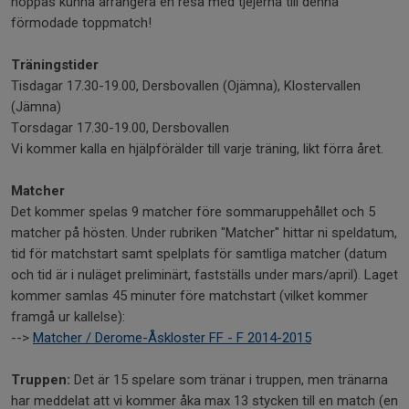
hoppas kunna arrangera en resa med tjejerna till denna
förmodade toppmatch!
Träningstider
Tisdagar 17.30-19.00, Dersbovallen (Ojämna), Klostervallen
(Jämna)
Torsdagar 17.30-19.00, Dersbovallen
Vi kommer kalla en hjälpförälder till varje träning, likt förra året.
Matcher
Det kommer spelas 9 matcher före sommaruppehållet och 5
matcher på hösten. Under rubriken "Matcher" hittar ni speldatum,
tid för matchstart samt spelplats för samtliga matcher (datum
och tid är i nuläget preliminärt, fastställs under mars/april). Laget
kommer samlas 45 minuter före matchstart (vilket kommer
framgå ur kallelse):
-->
Matcher / Derome-Åskloster FF - F 2014-2015
Truppen:
Det är 15 spelare som tränar i truppen, men tränarna
har meddelat att vi kommer åka max 13 stycken till en match (en