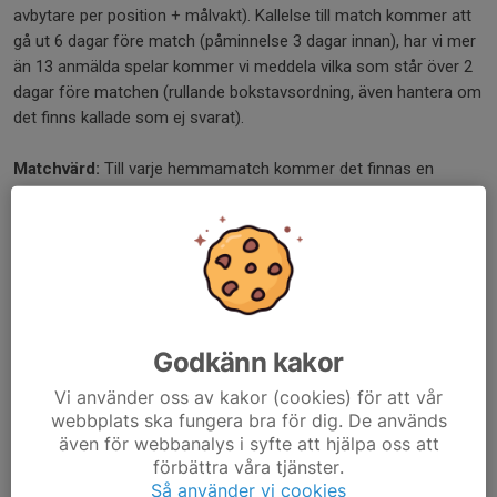
avbytare per position + målvakt). Kallelse till match kommer att
gå ut 6 dagar före match (påminnelse 3 dagar innan), har vi mer
än 13 anmälda spelar kommer vi meddela vilka som står över 2
dagar före matchen (rullande bokstavsordning, även hantera om
det finns kallade som ej svarat).
Matchvärd:
Till varje hemmamatch kommer det finnas en
matchvärd (från föräldragruppen). Det kommer gå ut ett mejl till
er som förväntas vara matchvärd. Det finns en beskrivning av
rollen som matchvärd här:
Matchvärd - Halland
Dela nyhet
Godkänn kakor
Kommentarer
Vi använder oss av kakor (cookies) för att vår
webbplats ska fungera bra för dig. De används
även för webbanalys i syfte att hjälpa oss att
förbättra våra tjänster.
Så använder vi cookies