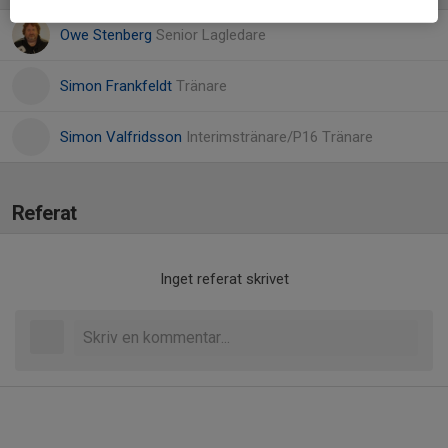
Owe Stenberg
Senior Lagledare
Simon Frankfeldt
Tränare
Simon Valfridsson
Interimstränare/P16 Tränare
Referat
Inget referat skrivet