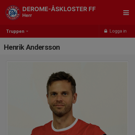
DEROME-ÅSKLOSTER FF
Herr
Logga in
Truppen
Henrik Andersson