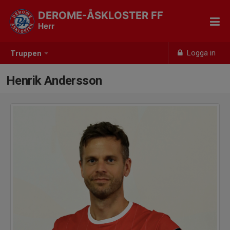
DEROME-ÅSKLOSTER FF
Herr
Logga in
Truppen
Henrik Andersson