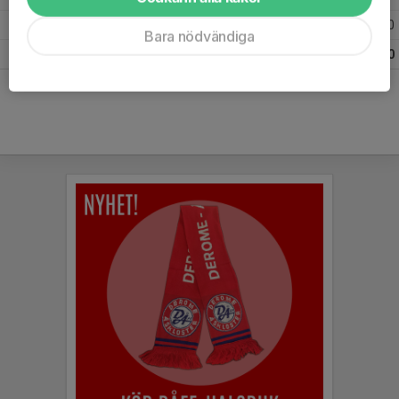
2021 Nivå 2 Norra Syd Herr Halland
1
0
0
0
Bara nödvändiga
Totalt
4
0
0
0