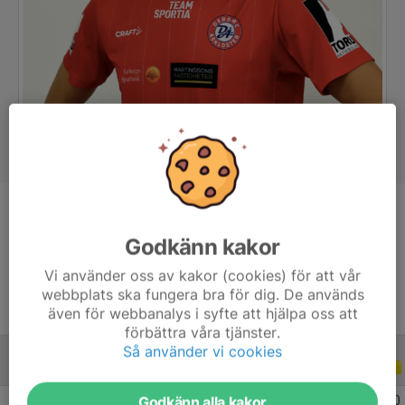
Position
Back
Godkänn kakor
Ålder
39 år
Vi använder oss av kakor (cookies) för att vår
webbplats ska fungera bra för dig. De används
även för webbanalys i syfte att hjälpa oss att
förbättra våra tjänster.
Så använder vi cookies
ALLA SERIER
2021
Godkänn alla kakor
2021 Division 4 Herr Halland
3
0
0
0