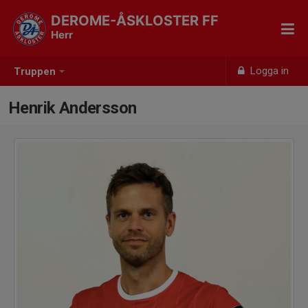
DEROME-ÅSKLOSTER FF
Herr
Logga in
Truppen
Henrik Andersson