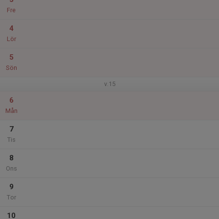
Fre
4
Lör
5
Sön
v.15
6
Mån
7
Tis
8
Ons
9
Tor
10