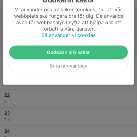
Fre
Vi använder oss av kakor (cookies) för att vår
18
webbplats ska fungera bra för dig. De används
Lör
även för webbanalys i syfte att hjälpa oss att
förbättra våra tjänster.
19
16:30
Träning
Så använder vi cookies
17:30
Sön
Dersbovallen
v.17
Godkänn alla kakor
20
Bara nödvändiga
Mån
21
Tis
22
Ons
23
Tor
24