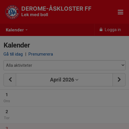
DEROME-ÅSKLOSTER FF
Lek med boll
Logga in
Kalender
Kalender
Gå till idag
|
Prenumerera
April 2026
1
Ons
2
Tor
3