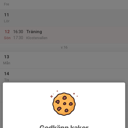
Fre
11
Lör
12
16:30
Träning
17:30
Sön
Klostervallen
v.16
13
Mån
14
Tis
15
Ons
16
Tor
17
Godkänn kakor